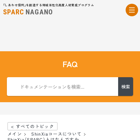
「しあわせ信州」を創造する地域活性化高度人材育成プログラム
SPARC
NAGANO
FAQ
検索
< すべてのトピック
メイン
ShinXiaコースについて
ShinXia（SPARC）とはなんですか