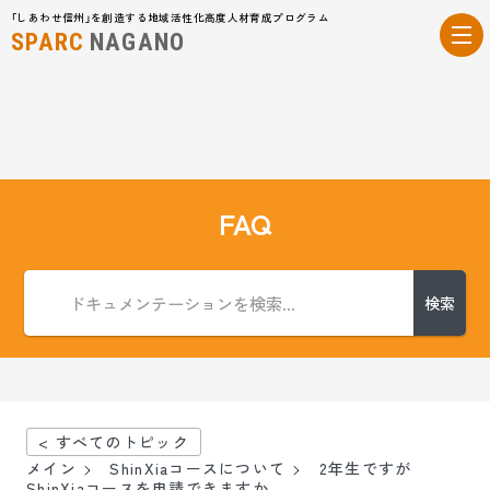
「しあわせ信州」を創造する地域活性化高度人材育成プログラム
SPARC
NAGANO
FAQ
検索
< すべてのトピック
メイン
ShinXiaコースについて
2年生ですが
ShinXiaコースを申請できますか